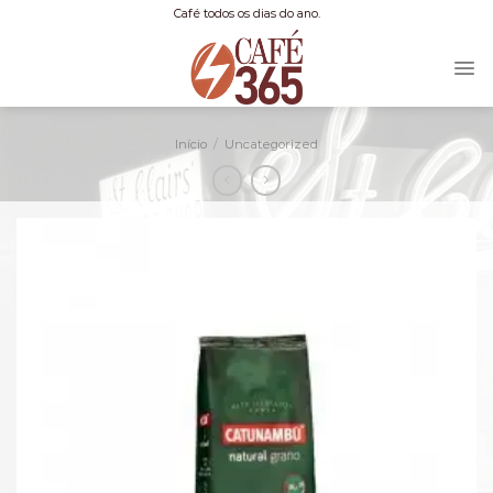
Skip
Café todos os dias do ano.
to
content
Início
/
Uncategorized