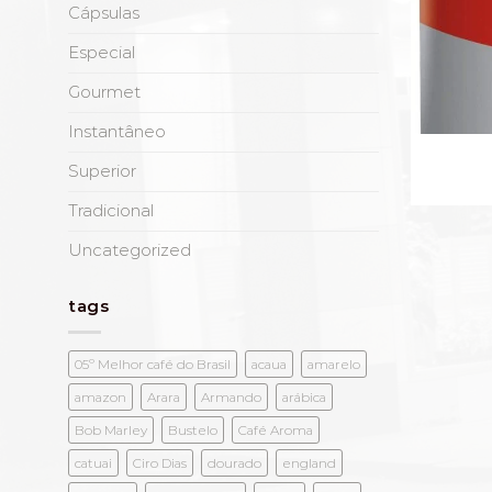
Cápsulas
Especial
Gourmet
Instantâneo
Superior
Tradicional
Uncategorized
tags
05º Melhor café do Brasil
acaua
amarelo
amazon
Arara
Armando
arábica
Bob Marley
Bustelo
Café Aroma
catuai
Ciro Dias
dourado
england