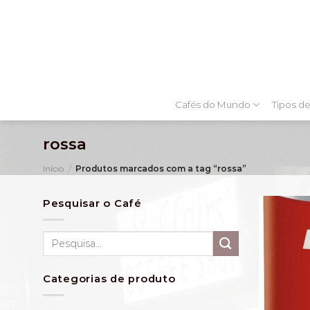
Skip
to
content
Cafés do Mundo
Tipos de
rossa
Início
/
Produtos marcados com a tag “rossa”
Pesquisar o Café
Pesquisar
por:
Categorias de produto