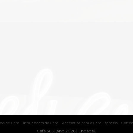
pos de Café
Influencers do Café
Acessórios para o Café Espresso
Coffee
Café 365 | Ano 2026 |
Engage8