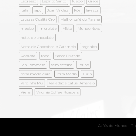
Espresso
Espírito Santo
fuego
Grãos
itália
japy
Juan Valdez
Kōa
lavazza
Lavazza Qualità Oro
Melhor café do Paraná
mexico
microlote
Misto
Mundo Novo
notas de chocolate
Notas de Chocolate e Caramelo
organico
Robusta
rossa
Sabor Frutado
San Tommaso
sem cafeína
Torino
torra media clara
Torra Média
Turin
Varginha MG
Variedade Catuaí Amarelo
Viena
Virginia Coffee Roasters
Cafés do Mundo
Ti