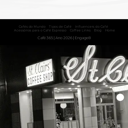
Cafés do Mundo
Tipos de Café
Influencers do Café
Acessórios para o Café Espresso
Coffee Links
Blog
Home
Café 365 | Ano 2026 |
Engage8