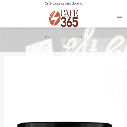
Skip
Café todos os dias do ano.
to
content
Início
/
Uncategorized