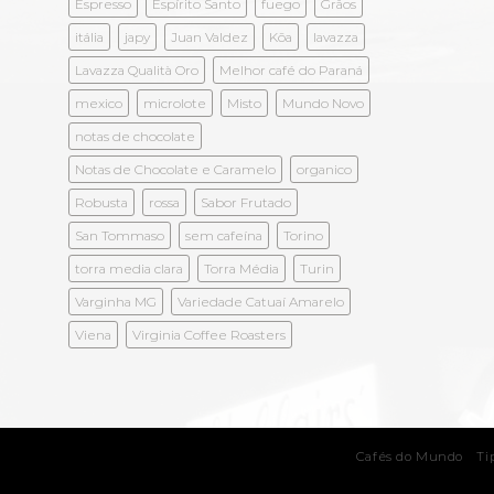
Espresso
Espírito Santo
fuego
Grãos
itália
japy
Juan Valdez
Kōa
lavazza
Lavazza Qualità Oro
Melhor café do Paraná
mexico
microlote
Misto
Mundo Novo
notas de chocolate
Notas de Chocolate e Caramelo
organico
Robusta
rossa
Sabor Frutado
San Tommaso
sem cafeína
Torino
torra media clara
Torra Média
Turin
Varginha MG
Variedade Catuaí Amarelo
Viena
Virginia Coffee Roasters
Cafés do Mundo
Ti