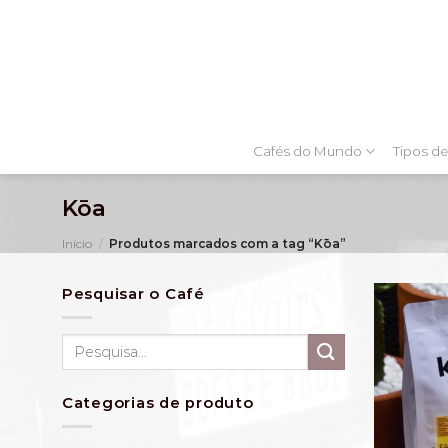
Skip
to
content
Cafés do Mundo
Tipos de
Kōa
Início
/
Produtos marcados com a tag “Kōa”
Pesquisar o Café
Pesquisar
por:
Categorias de produto