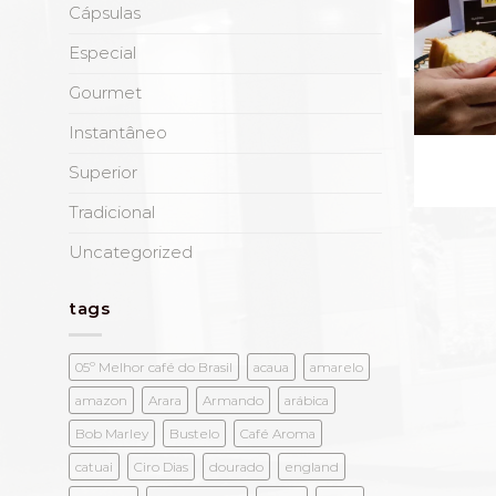
Cápsulas
Especial
Gourmet
Instantâneo
Superior
Tradicional
Uncategorized
tags
05º Melhor café do Brasil
acaua
amarelo
amazon
Arara
Armando
arábica
Bob Marley
Bustelo
Café Aroma
catuai
Ciro Dias
dourado
england