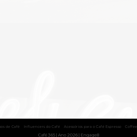
pos de Café
Influencers do Café
Acessórios para o Café Espresso
Coffee
Café 365 | Ano 2026 |
Engage8