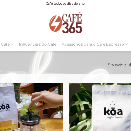
Café todos os dias do ano.
 Café
Influencers do Café
Acessórios para o Café Espresso
Showing all