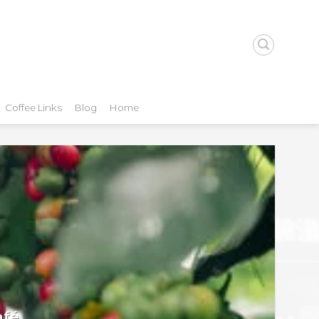
Coffee Links
Blog
Home
afé