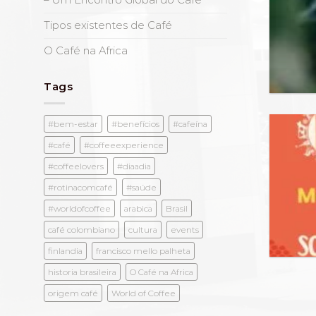
– Um Encontro Global do Café
Tipos existentes de Café
O Café na Africa
Tags
#bem-estar
#benefícios
#cafeína
#café
#coffeeexperience
#coffeelovers
#diaadia
#rotinacomcafé
#saúde
#worldofcoffee
arabica
Brasil
café colombiano
cultura
events
finlandia
francisco mello palheta
historia brasileira
O Café na Africa
origem café
World of Coffee