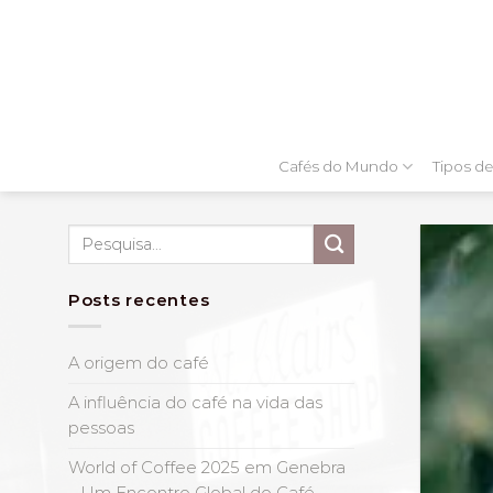
Skip
to
content
Cafés do Mundo
Tipos de
ca
Pesquisar
osperem em todas as regiões [...]
por:
Posts recentes
A origem do café
A influência do café na vida das
pessoas
World of Coffee 2025 em Genebra