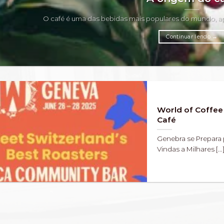
O café é uma das bebidas mais populares do mundo, apr
Continuar lendo
→
World of Coffee
Café
Genebra se Prepara 
Vindas a Milhares [...