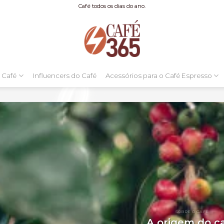
Café todos os dias do ano.
 Café
Influencers do Café
Acessórios para o Café Espresso
SOBRE O CAFÉ
A origem do c