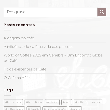
Pesquisar
por:
Posts recentes
A origem do café
A influência do café na vida das pessoas
World of Coffee 2025 em Genebra – Um Encontro Global
do Café
Tipos existentes de Café
O Café na Africa
Tags
#bem-estar
#benefícios
#cafeína
#café
#coffeeexperience
#coffeelovers
#diaadia
#rotinacomcafé
#saúde