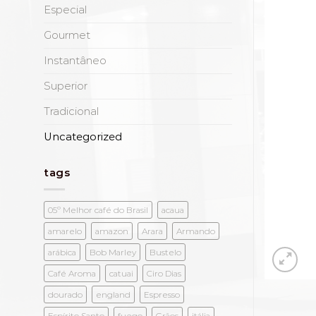
Especial
Gourmet
Instantâneo
Superior
Tradicional
Uncategorized
tags
05º Melhor café do Brasil
acaua
amarelo
amazon
Arara
Armando
arábica
Bob Marley
Bustelo
Café Aroma
catuai
Ciro Dias
dourado
england
Espresso
Espírito Santo
fuego
Grãos
itália