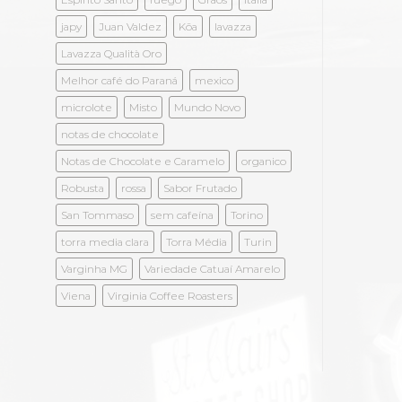
japy
Juan Valdez
Kōa
lavazza
Lavazza Qualità Oro
Melhor café do Paraná
mexico
microlote
Misto
Mundo Novo
notas de chocolate
Notas de Chocolate e Caramelo
organico
Robusta
rossa
Sabor Frutado
San Tommaso
sem cafeína
Torino
torra media clara
Torra Média
Turin
Varginha MG
Variedade Catuaí Amarelo
Viena
Virginia Coffee Roasters