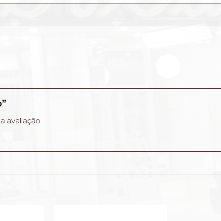
o”
a avaliação.