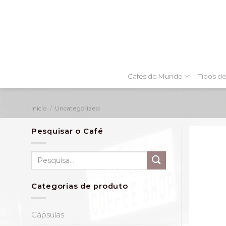
Skip
to
content
Cafés do Mundo
Tipos de
Início
/
Uncategorized
Pesquisar o Café
Pesquisar
por:
Categorias de produto
Cápsulas