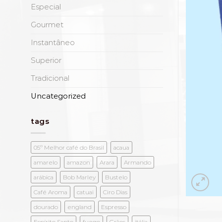
Especial
Gourmet
Instantâneo
Superior
Tradicional
Uncategorized
tags
05º Melhor café do Brasil
acaua
amarelo
amazon
Arara
Armando
arábica
Bob Marley
Bustelo
Café Aroma
catuai
Ciro Dias
dourado
england
Espresso
Espírito Santo
fuego
Grãos
itália