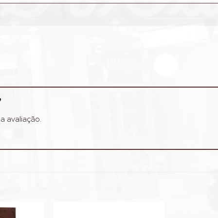
”
a avaliação.