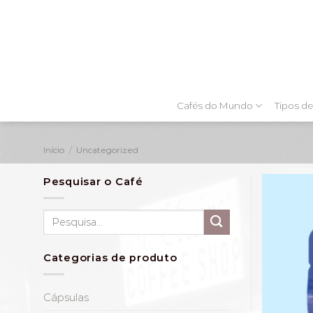
Skip
to
content
Cafés do Mundo
Tipos de
Início
/
Uncategorized
Pesquisar o Café
Pesquisar
por:
Categorias de produto
Cápsulas