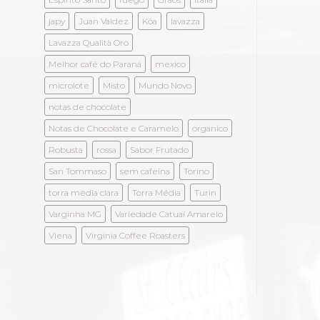
japy
Juan Valdez
Kōa
lavazza
Lavazza Qualità Oro
Melhor café do Paraná
mexico
microlote
Misto
Mundo Novo
notas de chocolate
Notas de Chocolate e Caramelo
organico
Robusta
rossa
Sabor Frutado
San Tommaso
sem cafeína
Torino
torra media clara
Torra Média
Turin
Varginha MG
Variedade Catuaí Amarelo
Viena
Virginia Coffee Roasters