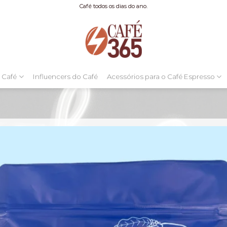
Café todos os dias do ano.
 Café
Influencers do Café
Acessórios para o Café Espresso