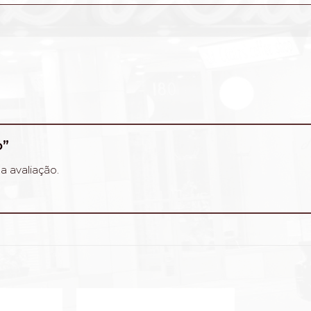
o”
a avaliação.