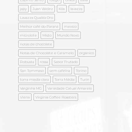
japy
Juan Valdez
Kōa
lavazza
Lavazza Qualità Oro
Melhor café do Paraná
mexico
microlote
Misto
Mundo Novo
notas de chocolate
Notas de Chocolate e Caramelo
organico
Robusta
rossa
Sabor Frutado
San Tommaso
sem cafeína
Torino
torra media clara
Torra Média
Turin
Varginha MG
Variedade Catuaí Amarelo
Viena
Virginia Coffee Roasters