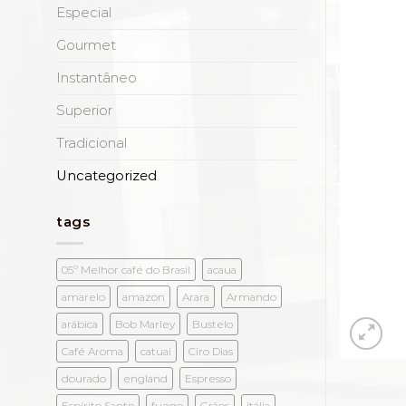
Especial
Gourmet
Instantâneo
Superior
Tradicional
Uncategorized
tags
05º Melhor café do Brasil
acaua
amarelo
amazon
Arara
Armando
arábica
Bob Marley
Bustelo
Café Aroma
catuai
Ciro Dias
dourado
england
Espresso
Espírito Santo
fuego
Grãos
itália