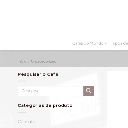
Skip
to
content
Cafés do Mundo
Tipos de
Início
/
Uncategorized
Pesquisar o Café
Pesquisar
por:
Categorias de produto
Cápsulas