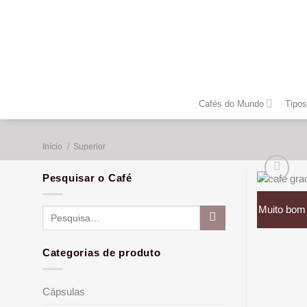
Skip
to
content
Cafés do Mundo
Tipos
Início
/
Superior
Pesquisar o Café
Muito bom
Pesquisar
por:
Categorias de produto
Cápsulas