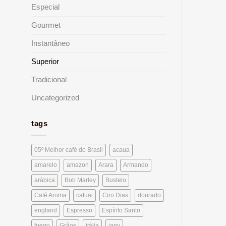
Especial
Gourmet
Instantâneo
Superior
Tradicional
Uncategorized
tags
05º Melhor café do Brasil
acaua
amarelo
amazon
Arara
Armando
arábica
Bob Marley
Bustelo
Café Aroma
catuai
Ciro Dias
dourado
england
Espresso
Espírito Santo
fuego
Grãos
itália
japy