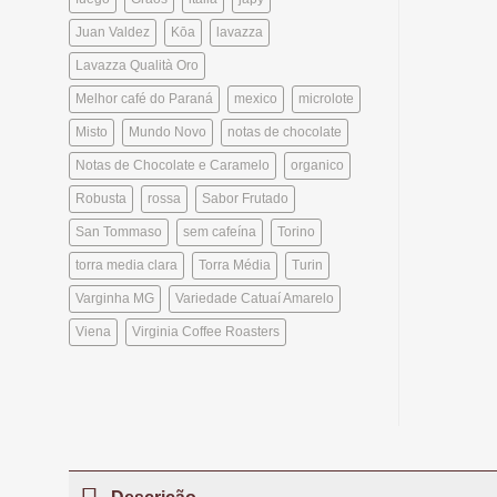
Juan Valdez
Kōa
lavazza
Lavazza Qualità Oro
Melhor café do Paraná
mexico
microlote
Misto
Mundo Novo
notas de chocolate
Notas de Chocolate e Caramelo
organico
Robusta
rossa
Sabor Frutado
San Tommaso
sem cafeína
Torino
torra media clara
Torra Média
Turin
Varginha MG
Variedade Catuaí Amarelo
Viena
Virginia Coffee Roasters
Descrição