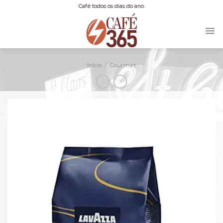
Skip
Café todos os dias do ano.
to
content
Início
/
Gourmet